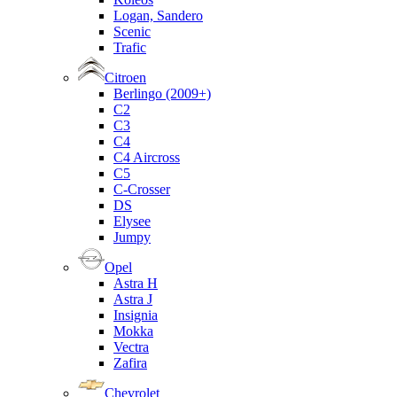
Logan, Sandero
Scenic
Trafic
Citroen
Berlingo (2009+)
C2
C3
C4
C4 Aircross
C5
C-Crosser
DS
Elysee
Jumpy
Opel
Astra H
Astra J
Insignia
Mokka
Vectra
Zafira
Chevrolet