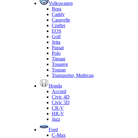
Volkswagen
Bora
Caddy
Caravelle
Crafter
EOS
Golf
Jetta
Passat
Polo
Tiguan
Touareg
Touran
Transporter, Multivan
Honda
Accord
Civic 4D
Civic 5D
CR-V
HR-V
Jazz
Ford
C-Max