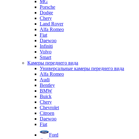
MG
Porsche
Dodge
Chery
Land Rover
Alfa Romeo
Fiat
Daewoo
Infiniti
Volvo
Smart
Камеры переднего вида
Универсальные камеры переднего вида
Alfa Romeo
Audi
Bentley
BMW
Buick
Chery
Chevrolet
Citroen
Daewoo
Fiat
Ford