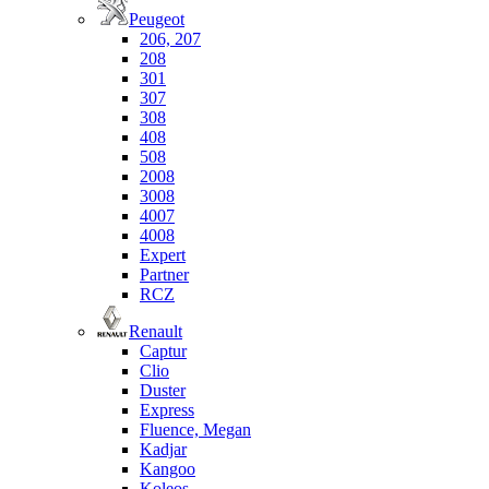
Peugeot
206, 207
208
301
307
308
408
508
2008
3008
4007
4008
Expert
Partner
RCZ
Renault
Captur
Clio
Duster
Express
Fluence, Megan
Kadjar
Kangoo
Koleos