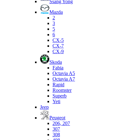
Ssang Yong
Mazda
2
3
5
6
CX-5
CX-7
CX-9
Skoda
Fabia
Octavia A5
Octavia A7
Rapid
Roomster
Superb
Yeti
Jeep
Peugeot
206, 207
307
308