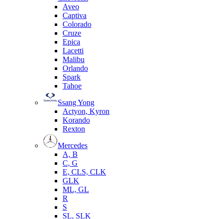
Aveo
Captiva
Colorado
Cruze
Epica
Lacetti
Malibu
Orlando
Spark
Tahoe
Ssang Yong
Actyon, Kyron
Korando
Rexton
Mercedes
А, B
C, G
E, CLS, CLK
GLK
ML, GL
R
S
SL, SLK