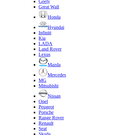
Geely
Great Wall
Honda
Hyundai
Infiniti
Kia
LADA
Land Rover
Lexus
Mazda
Mercedes
MG
Mitsubishi
Nissan
Opel
Peugeot
Porsche
Range Rover
Renault
Seat
Skoda