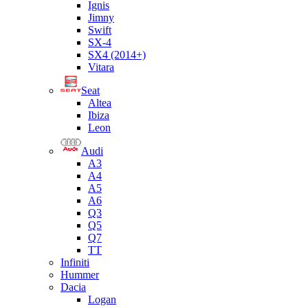
Ignis
Jimny
Swift
SX-4
SX4 (2014+)
Vitara
Seat
Altea
Ibiza
Leon
Audi
A3
A4
A5
A6
Q3
Q5
Q7
TT
Infiniti
Hummer
Dacia
Logan