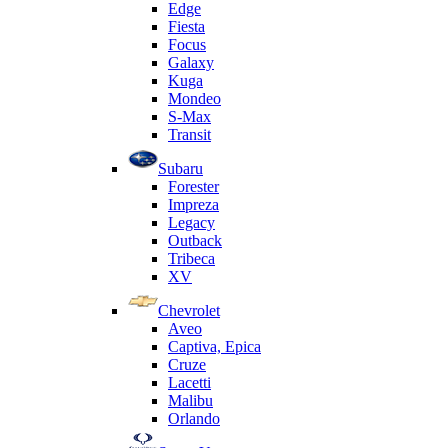
Edge
Fiesta
Focus
Galaxy
Kuga
Mondeo
S-Max
Transit
Subaru
Forester
Impreza
Legacy
Outback
Tribeca
XV
Chevrolet
Aveo
Captiva, Epica
Cruze
Lacetti
Malibu
Orlando