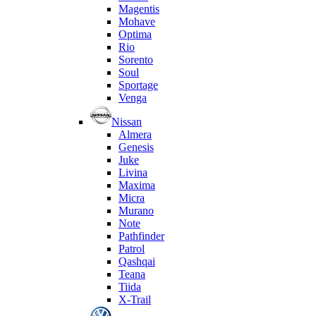
Magentis
Mohave
Optima
Rio
Sorento
Soul
Sportage
Venga
Nissan
Almera
Genesis
Juke
Livina
Maxima
Micra
Murano
Note
Pathfinder
Patrol
Qashqai
Teana
Tiida
X-Trail